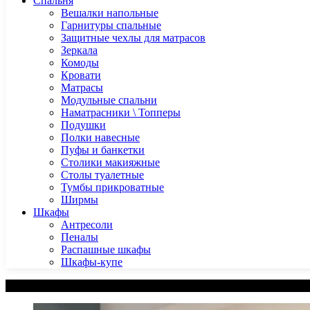
Спальня
Вешалки напольные
Гарнитуры спальные
Защитные чехлы для матрасов
Зеркала
Комоды
Кровати
Матрасы
Модульные спальни
Наматрасники \ Топперы
Подушки
Полки навесные
Пуфы и банкетки
Столики макияжные
Столы туалетные
Тумбы прикроватные
Ширмы
Шкафы
Антресоли
Пеналы
Распашные шкафы
Шкафы-купе
Категории