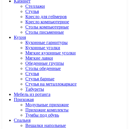
Кабинет
Cтеллажи
Cтулья
Кресло для геймеров
Кресло компьютерное
Столы компьютерные
Столы письменные
Кухня
Кухонные гарнитуры
Кухонные уголки
Мягкие кухонные уголки
Мягкие лавки
Обеденные группы
Столы обеденные
Стулья
Стулья барные
Стулья на металлокаркасе
Табуреты
Мебель из ротанга
Прихожая
Модульные прихожие
Прихожие комплекты
Тумбы под обувь
Спальня
Вешалки напольные