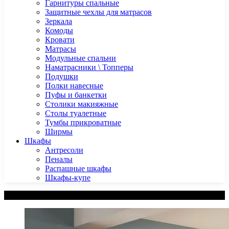
Гарнитуры спальные
Защитные чехлы для матрасов
Зеркала
Комоды
Кровати
Матрасы
Модульные спальни
Наматрасники \ Топперы
Подушки
Полки навесные
Пуфы и банкетки
Столики макияжные
Столы туалетные
Тумбы прикроватные
Ширмы
Шкафы
Антресоли
Пеналы
Распашные шкафы
Шкафы-купе
Категории