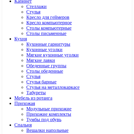
Кабинет
Cтеллажи
Cтулья
Кресло для геймеров
Кресло компьютерное
Столы компьютерные
Столы письменные
Кухня
Кухонные гарнитуры
Кухонные уголки
Мягкие кухонные уголки
Мягкие лавки
Обеденные группы
Столы обеденные
Стулья
Стулья барные
Стулья на металлокаркасе
Табуреты
Мебель из ротанга
Прихожая
Модульные прихожие
Прихожие комплекты
Тумбы под обувь
Спальня
Вешалки напольные