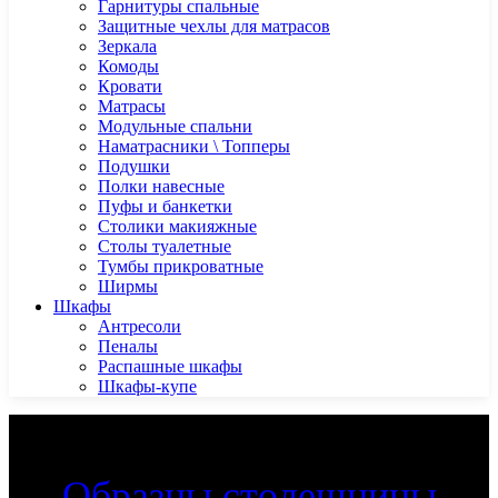
Гарнитуры спальные
Защитные чехлы для матрасов
Зеркала
Комоды
Кровати
Матрасы
Модульные спальни
Наматрасники \ Топперы
Подушки
Полки навесные
Пуфы и банкетки
Столики макияжные
Столы туалетные
Тумбы прикроватные
Ширмы
Шкафы
Антресоли
Пеналы
Распашные шкафы
Шкафы-купе
Образцы столешницы