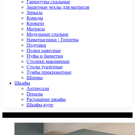
Гарнитуры спальные
Защитные чехлы для матрасов
Зеркала
Комоды
Кровати
Матрасы
Модульные спальни
Наматрасники \ Топперы
Подушки
Полки навесные
Пуфы и банкетки
Столики макияжные
Столы туалетные
Тумбы прикроватные
Ширмы
Шкафы
Антресоли
Пеналы
Распашные шкафы
Шкафы-купе
Категории