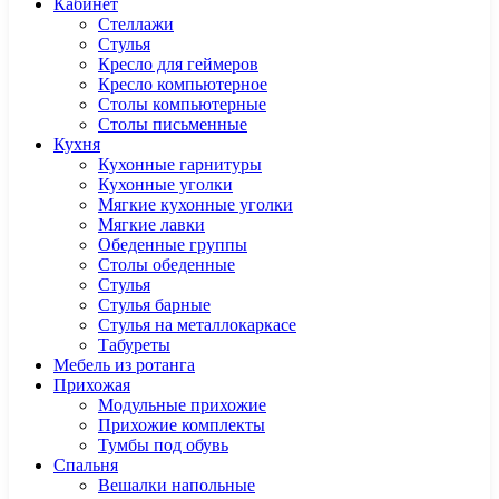
Кабинет
Cтеллажи
Cтулья
Кресло для геймеров
Кресло компьютерное
Столы компьютерные
Столы письменные
Кухня
Кухонные гарнитуры
Кухонные уголки
Мягкие кухонные уголки
Мягкие лавки
Обеденные группы
Столы обеденные
Стулья
Стулья барные
Стулья на металлокаркасе
Табуреты
Мебель из ротанга
Прихожая
Модульные прихожие
Прихожие комплекты
Тумбы под обувь
Спальня
Вешалки напольные