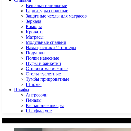
Спальня
Вешалки напольные
Гарнитуры спальные
Защитные чехлы для матрасов
Зеркала
Комоды
Кровати
Матрасы
Модульные спальни
Наматрасники \ Топперы
Подушки
Полки навесные
Пуфы и банкетки
Столики макияжные
Столы туалетные
Тумбы прикроватные
Ширмы
Шкафы
Антресоли
Пеналы
Распашные шкафы
Шкафы-купе
Категории