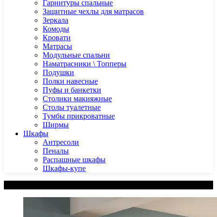
Гарнитуры спальные
Защитные чехлы для матрасов
Зеркала
Комоды
Кровати
Матрасы
Модульные спальни
Наматрасники \ Топперы
Подушки
Полки навесные
Пуфы и банкетки
Столики макияжные
Столы туалетные
Тумбы прикроватные
Ширмы
Шкафы
Антресоли
Пеналы
Распашные шкафы
Шкафы-купе
Категории