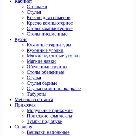
Кабинет
Cтеллажи
Cтулья
Кресло для геймеров
Кресло компьютерное
Столы компьютерные
Столы письменные
Кухня
Кухонные гарнитуры
Кухонные уголки
Мягкие кухонные уголки
Мягкие лавки
Обеденные группы
Столы обеденные
Стулья
Стулья барные
Стулья на металлокаркасе
Табуреты
Мебель из ротанга
Прихожая
Модульные прихожие
Прихожие комплекты
Тумбы под обувь
Спальня
Вешалки напольные