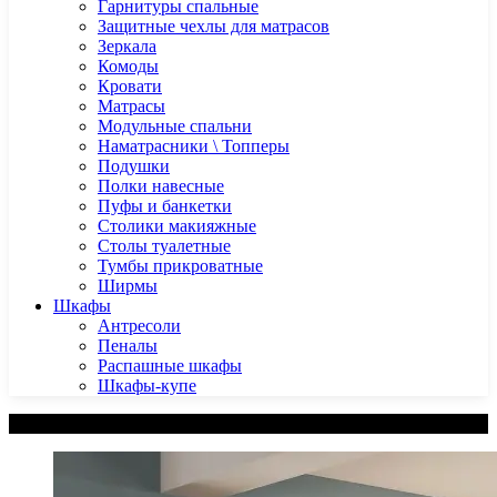
Гарнитуры спальные
Защитные чехлы для матрасов
Зеркала
Комоды
Кровати
Матрасы
Модульные спальни
Наматрасники \ Топперы
Подушки
Полки навесные
Пуфы и банкетки
Столики макияжные
Столы туалетные
Тумбы прикроватные
Ширмы
Шкафы
Антресоли
Пеналы
Распашные шкафы
Шкафы-купе
Категории