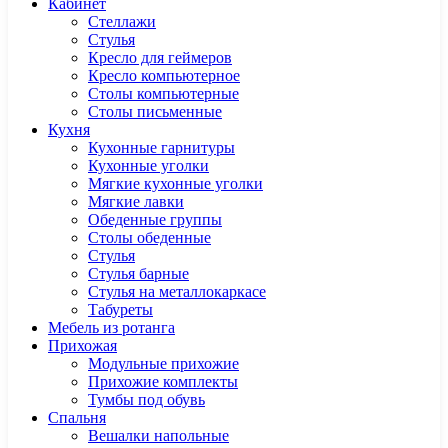
Кабинет
Cтеллажи
Cтулья
Кресло для геймеров
Кресло компьютерное
Столы компьютерные
Столы письменные
Кухня
Кухонные гарнитуры
Кухонные уголки
Мягкие кухонные уголки
Мягкие лавки
Обеденные группы
Столы обеденные
Стулья
Стулья барные
Стулья на металлокаркасе
Табуреты
Мебель из ротанга
Прихожая
Модульные прихожие
Прихожие комплекты
Тумбы под обувь
Спальня
Вешалки напольные