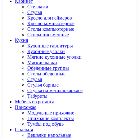
Кабинет
Cтеллажи
Cтулья
Кресло для геймеров
Кресло компьютерное
Столы компьютерные
Столы письменные
Кухня
Кухонные гарнитуры
Кухонные уголки
Мягкие кухонные уголки
Мягкие лавки
Обеденные группы
Столы обеденные
Стулья
Стулья барные
Стулья на металлокаркасе
Табуреты
Мебель из ротанга
Прихожая
Модульные прихожие
Прихожие комплекты
Тумбы под обувь
Спальня
Вешалки напольные