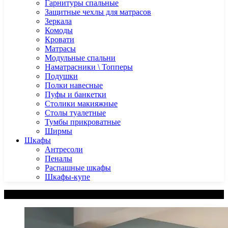
Гарнитуры спальные
Защитные чехлы для матрасов
Зеркала
Комоды
Кровати
Матрасы
Модульные спальни
Наматрасники \ Топперы
Подушки
Полки навесные
Пуфы и банкетки
Столики макияжные
Столы туалетные
Тумбы прикроватные
Ширмы
Шкафы
Антресоли
Пеналы
Распашные шкафы
Шкафы-купе
Категории