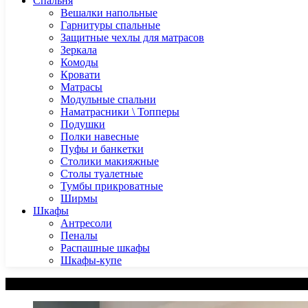
Спальня
Вешалки напольные
Гарнитуры спальные
Защитные чехлы для матрасов
Зеркала
Комоды
Кровати
Матрасы
Модульные спальни
Наматрасники \ Топперы
Подушки
Полки навесные
Пуфы и банкетки
Столики макияжные
Столы туалетные
Тумбы прикроватные
Ширмы
Шкафы
Антресоли
Пеналы
Распашные шкафы
Шкафы-купе
Категории