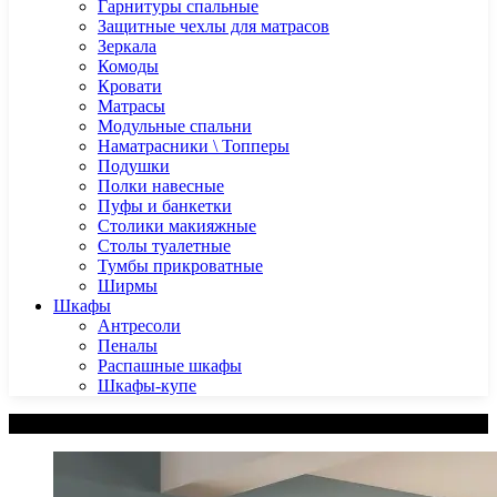
Гарнитуры спальные
Защитные чехлы для матрасов
Зеркала
Комоды
Кровати
Матрасы
Модульные спальни
Наматрасники \ Топперы
Подушки
Полки навесные
Пуфы и банкетки
Столики макияжные
Столы туалетные
Тумбы прикроватные
Ширмы
Шкафы
Антресоли
Пеналы
Распашные шкафы
Шкафы-купе
Категории