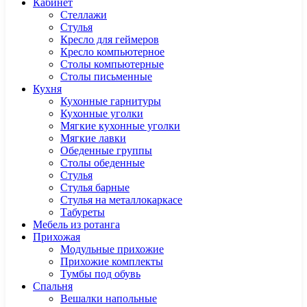
Кабинет
Cтеллажи
Cтулья
Кресло для геймеров
Кресло компьютерное
Столы компьютерные
Столы письменные
Кухня
Кухонные гарнитуры
Кухонные уголки
Мягкие кухонные уголки
Мягкие лавки
Обеденные группы
Столы обеденные
Стулья
Стулья барные
Стулья на металлокаркасе
Табуреты
Мебель из ротанга
Прихожая
Модульные прихожие
Прихожие комплекты
Тумбы под обувь
Спальня
Вешалки напольные