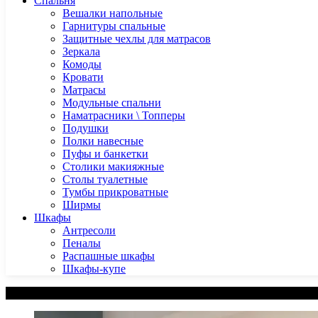
Спальня
Вешалки напольные
Гарнитуры спальные
Защитные чехлы для матрасов
Зеркала
Комоды
Кровати
Матрасы
Модульные спальни
Наматрасники \ Топперы
Подушки
Полки навесные
Пуфы и банкетки
Столики макияжные
Столы туалетные
Тумбы прикроватные
Ширмы
Шкафы
Антресоли
Пеналы
Распашные шкафы
Шкафы-купе
Категории