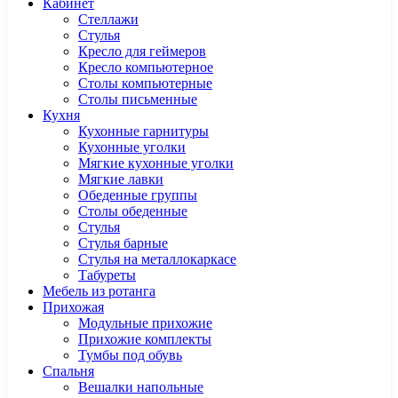
Кабинет
Cтеллажи
Cтулья
Кресло для геймеров
Кресло компьютерное
Столы компьютерные
Столы письменные
Кухня
Кухонные гарнитуры
Кухонные уголки
Мягкие кухонные уголки
Мягкие лавки
Обеденные группы
Столы обеденные
Стулья
Стулья барные
Стулья на металлокаркасе
Табуреты
Мебель из ротанга
Прихожая
Модульные прихожие
Прихожие комплекты
Тумбы под обувь
Спальня
Вешалки напольные