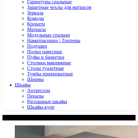
Гарнитуры спальные
Защитные чехлы для матрасов
Зеркала
Комоды
Кровати
Матрасы
Модульные спальни
Наматрасники \ Топперы
Подушки
Полки навесные
Пуфы и банкетки
Столики макияжные
Столы туалетные
Тумбы прикроватные
Ширмы
Шкафы
Антресоли
Пеналы
Распашные шкафы
Шкафы-купе
Категории