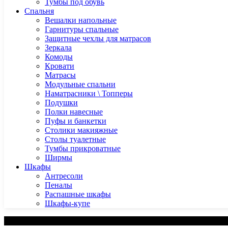
Тумбы под обувь
Спальня
Вешалки напольные
Гарнитуры спальные
Защитные чехлы для матрасов
Зеркала
Комоды
Кровати
Матрасы
Модульные спальни
Наматрасники \ Топперы
Подушки
Полки навесные
Пуфы и банкетки
Столики макияжные
Столы туалетные
Тумбы прикроватные
Ширмы
Шкафы
Антресоли
Пеналы
Распашные шкафы
Шкафы-купе
Категории