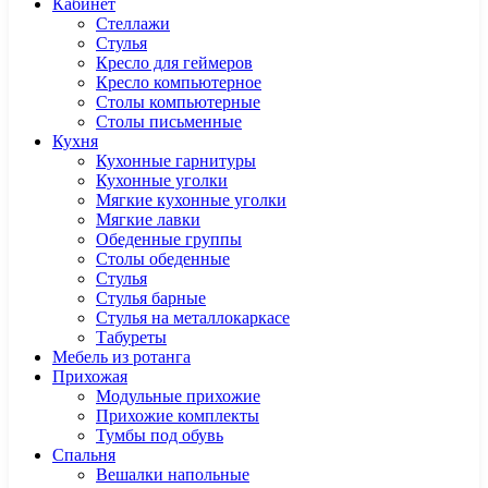
Кабинет
Cтеллажи
Cтулья
Кресло для геймеров
Кресло компьютерное
Столы компьютерные
Столы письменные
Кухня
Кухонные гарнитуры
Кухонные уголки
Мягкие кухонные уголки
Мягкие лавки
Обеденные группы
Столы обеденные
Стулья
Стулья барные
Стулья на металлокаркасе
Табуреты
Мебель из ротанга
Прихожая
Модульные прихожие
Прихожие комплекты
Тумбы под обувь
Спальня
Вешалки напольные