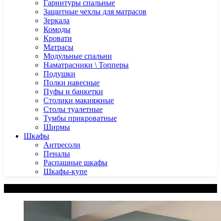
Гарнитуры спальные
Защитные чехлы для матрасов
Зеркала
Комоды
Кровати
Матрасы
Модульные спальни
Наматрасники \ Топперы
Подушки
Полки навесные
Пуфы и банкетки
Столики макияжные
Столы туалетные
Тумбы прикроватные
Ширмы
Шкафы
Антресоли
Пеналы
Распашные шкафы
Шкафы-купе
Категории