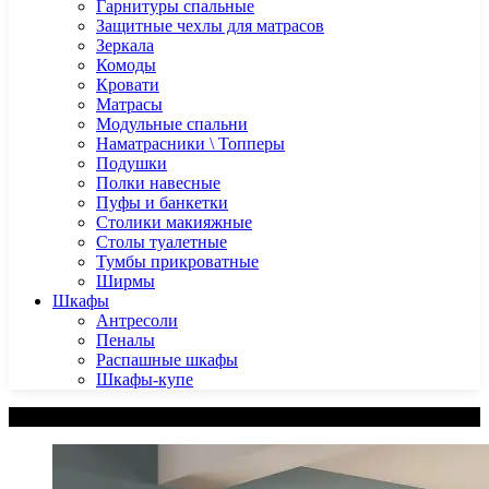
Гарнитуры спальные
Защитные чехлы для матрасов
Зеркала
Комоды
Кровати
Матрасы
Модульные спальни
Наматрасники \ Топперы
Подушки
Полки навесные
Пуфы и банкетки
Столики макияжные
Столы туалетные
Тумбы прикроватные
Ширмы
Шкафы
Антресоли
Пеналы
Распашные шкафы
Шкафы-купе
Категории