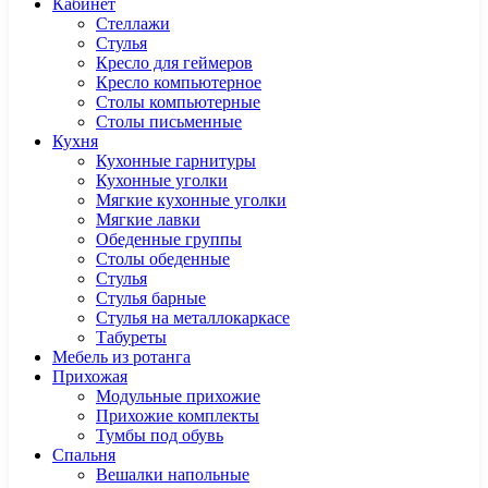
Кабинет
Cтеллажи
Cтулья
Кресло для геймеров
Кресло компьютерное
Столы компьютерные
Столы письменные
Кухня
Кухонные гарнитуры
Кухонные уголки
Мягкие кухонные уголки
Мягкие лавки
Обеденные группы
Столы обеденные
Стулья
Стулья барные
Стулья на металлокаркасе
Табуреты
Мебель из ротанга
Прихожая
Модульные прихожие
Прихожие комплекты
Тумбы под обувь
Спальня
Вешалки напольные