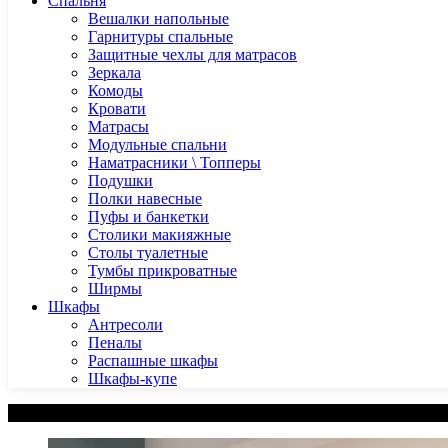
Спальня
Вешалки напольные
Гарнитуры спальные
Защитные чехлы для матрасов
Зеркала
Комоды
Кровати
Матрасы
Модульные спальни
Наматрасники \ Топперы
Подушки
Полки навесные
Пуфы и банкетки
Столики макияжные
Столы туалетные
Тумбы прикроватные
Ширмы
Шкафы
Антресоли
Пеналы
Распашные шкафы
Шкафы-купе
Категории