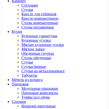
Кабинет
Cтеллажи
Cтулья
Кресло для геймеров
Кресло компьютерное
Столы компьютерные
Столы письменные
Кухня
Кухонные гарнитуры
Кухонные уголки
Мягкие кухонные уголки
Мягкие лавки
Обеденные группы
Столы обеденные
Стулья
Стулья барные
Стулья на металлокаркасе
Табуреты
Мебель из ротанга
Прихожая
Модульные прихожие
Прихожие комплекты
Тумбы под обувь
Спальня
Вешалки напольные