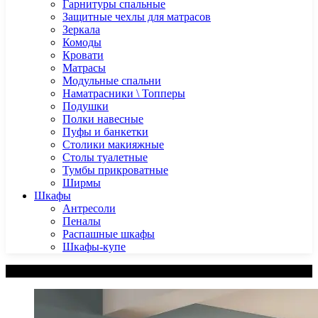
Гарнитуры спальные
Защитные чехлы для матрасов
Зеркала
Комоды
Кровати
Матрасы
Модульные спальни
Наматрасники \ Топперы
Подушки
Полки навесные
Пуфы и банкетки
Столики макияжные
Столы туалетные
Тумбы прикроватные
Ширмы
Шкафы
Антресоли
Пеналы
Распашные шкафы
Шкафы-купе
Категории