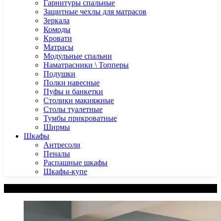
Гарнитуры спальные
Защитные чехлы для матрасов
Зеркала
Комоды
Кровати
Матрасы
Модульные спальни
Наматрасники \ Топперы
Подушки
Полки навесные
Пуфы и банкетки
Столики макияжные
Столы туалетные
Тумбы прикроватные
Ширмы
Шкафы
Антресоли
Пеналы
Распашные шкафы
Шкафы-купе
Категории