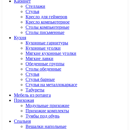
Кабинет
Cтеллажи
Cтулья
Кресло для геймеров
Кресло компьютерное
Столы компьютерные
Столы письменные
Кухня
Кухонные гарнитуры
Кухонные уголки
Мягкие кухонные уголки
Мягкие лавки
Обеденные группы
Столы обеденные
Стулья
Стулья барные
Стулья на металлокаркасе
Табуреты
Мебель из ротанга
Прихожая
Модульные прихожие
Прихожие комплекты
Тумбы под обувь
Спальня
Вешалки напольные