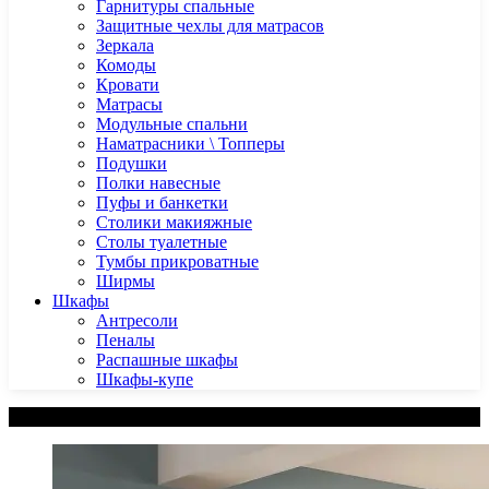
Гарнитуры спальные
Защитные чехлы для матрасов
Зеркала
Комоды
Кровати
Матрасы
Модульные спальни
Наматрасники \ Топперы
Подушки
Полки навесные
Пуфы и банкетки
Столики макияжные
Столы туалетные
Тумбы прикроватные
Ширмы
Шкафы
Антресоли
Пеналы
Распашные шкафы
Шкафы-купе
Категории