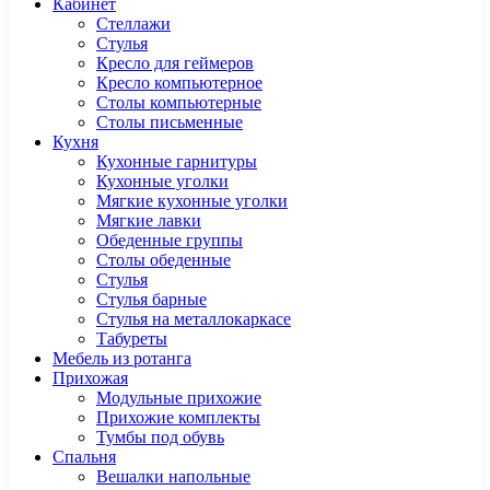
Кабинет
Cтеллажи
Cтулья
Кресло для геймеров
Кресло компьютерное
Столы компьютерные
Столы письменные
Кухня
Кухонные гарнитуры
Кухонные уголки
Мягкие кухонные уголки
Мягкие лавки
Обеденные группы
Столы обеденные
Стулья
Стулья барные
Стулья на металлокаркасе
Табуреты
Мебель из ротанга
Прихожая
Модульные прихожие
Прихожие комплекты
Тумбы под обувь
Спальня
Вешалки напольные