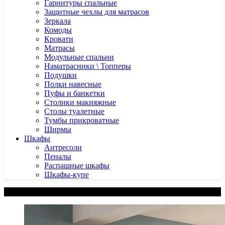
Гарнитуры спальные
Защитные чехлы для матрасов
Зеркала
Комоды
Кровати
Матрасы
Модульные спальни
Наматрасники \ Топперы
Подушки
Полки навесные
Пуфы и банкетки
Столики макияжные
Столы туалетные
Тумбы прикроватные
Ширмы
Шкафы
Антресоли
Пеналы
Распашные шкафы
Шкафы-купе
Категории