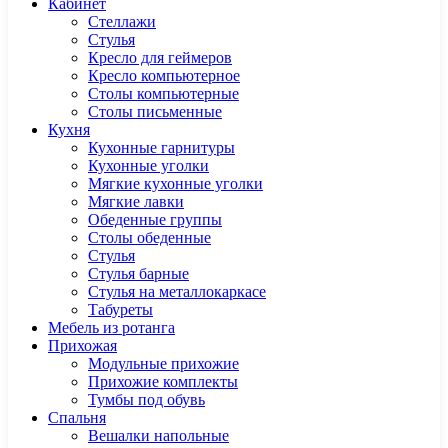
Кабинет
Cтеллажи
Cтулья
Кресло для геймеров
Кресло компьютерное
Столы компьютерные
Столы письменные
Кухня
Кухонные гарнитуры
Кухонные уголки
Мягкие кухонные уголки
Мягкие лавки
Обеденные группы
Столы обеденные
Стулья
Стулья барные
Стулья на металлокаркасе
Табуреты
Мебель из ротанга
Прихожая
Модульные прихожие
Прихожие комплекты
Тумбы под обувь
Спальня
Вешалки напольные