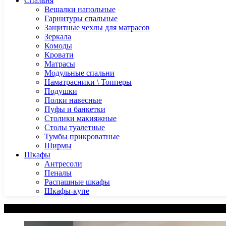
Спальня
Вешалки напольные
Гарнитуры спальные
Защитные чехлы для матрасов
Зеркала
Комоды
Кровати
Матрасы
Модульные спальни
Наматрасники \ Топперы
Подушки
Полки навесные
Пуфы и банкетки
Столики макияжные
Столы туалетные
Тумбы прикроватные
Ширмы
Шкафы
Антресоли
Пеналы
Распашные шкафы
Шкафы-купе
Категории