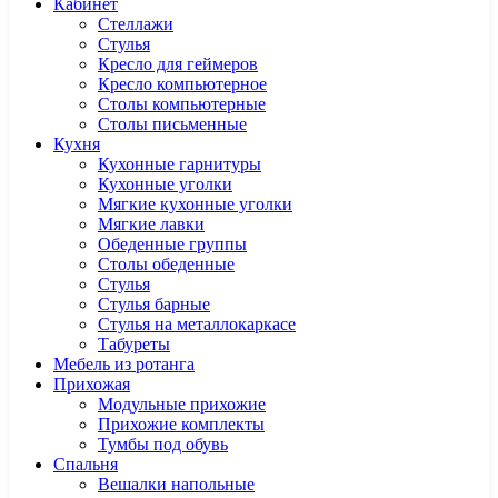
Кабинет
Cтеллажи
Cтулья
Кресло для геймеров
Кресло компьютерное
Столы компьютерные
Столы письменные
Кухня
Кухонные гарнитуры
Кухонные уголки
Мягкие кухонные уголки
Мягкие лавки
Обеденные группы
Столы обеденные
Стулья
Стулья барные
Стулья на металлокаркасе
Табуреты
Мебель из ротанга
Прихожая
Модульные прихожие
Прихожие комплекты
Тумбы под обувь
Спальня
Вешалки напольные