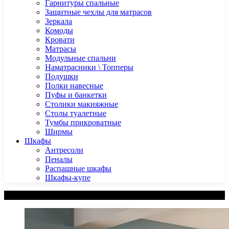
Гарнитуры спальные
Защитные чехлы для матрасов
Зеркала
Комоды
Кровати
Матрасы
Модульные спальни
Наматрасники \ Топперы
Подушки
Полки навесные
Пуфы и банкетки
Столики макияжные
Столы туалетные
Тумбы прикроватные
Ширмы
Шкафы
Антресоли
Пеналы
Распашные шкафы
Шкафы-купе
Категории