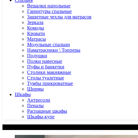
Спальня
Вешалки напольные
Гарнитуры спальные
Защитные чехлы для матрасов
Зеркала
Комоды
Кровати
Матрасы
Модульные спальни
Наматрасники \ Топперы
Подушки
Полки навесные
Пуфы и банкетки
Столики макияжные
Столы туалетные
Тумбы прикроватные
Ширмы
Шкафы
Антресоли
Пеналы
Распашные шкафы
Шкафы-купе
Категории