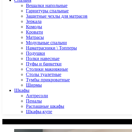
Спальня
Вешалки напольные
Гарнитуры спальные
Защитные чехлы для матрасов
Зеркала
Комоды
Кровати
Матрасы
Модульные спальни
Наматрасники \ Топперы
Подушки
Полки навесные
Пуфы и банкетки
Столики макияжные
Столы туалетные
Тумбы прикроватные
Ширмы
Шкафы
Антресоли
Пеналы
Распашные шкафы
Шкафы-купе
Категории