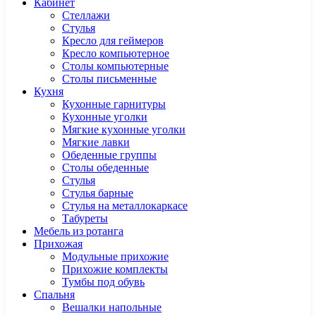
Кабинет
Cтеллажи
Cтулья
Кресло для геймеров
Кресло компьютерное
Столы компьютерные
Столы письменные
Кухня
Кухонные гарнитуры
Кухонные уголки
Мягкие кухонные уголки
Мягкие лавки
Обеденные группы
Столы обеденные
Стулья
Стулья барные
Стулья на металлокаркасе
Табуреты
Мебель из ротанга
Прихожая
Модульные прихожие
Прихожие комплекты
Тумбы под обувь
Спальня
Вешалки напольные