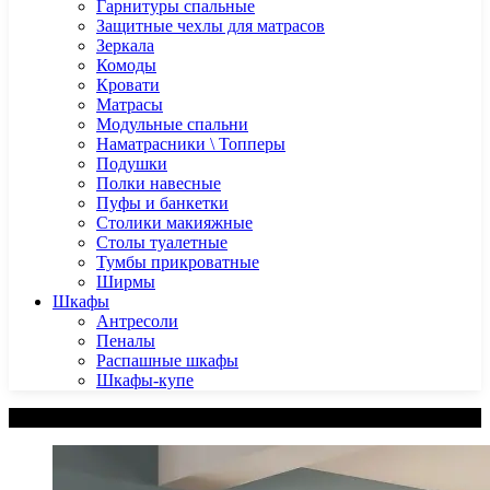
Гарнитуры спальные
Защитные чехлы для матрасов
Зеркала
Комоды
Кровати
Матрасы
Модульные спальни
Наматрасники \ Топперы
Подушки
Полки навесные
Пуфы и банкетки
Столики макияжные
Столы туалетные
Тумбы прикроватные
Ширмы
Шкафы
Антресоли
Пеналы
Распашные шкафы
Шкафы-купе
Категории