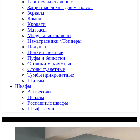
Гарнитуры спальные
Защитные чехлы для матрасов
Зеркала
Комоды
Кровати
Матрасы
Модульные спальни
Наматрасники \ Топперы
Подушки
Полки навесные
Пуфы и банкетки
Столики макияжные
Столы туалетные
Тумбы прикроватные
Ширмы
Шкафы
Антресоли
Пеналы
Распашные шкафы
Шкафы-купе
Категории