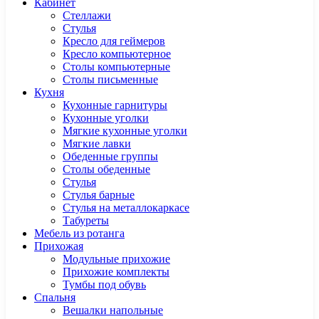
Кабинет
Cтеллажи
Cтулья
Кресло для геймеров
Кресло компьютерное
Столы компьютерные
Столы письменные
Кухня
Кухонные гарнитуры
Кухонные уголки
Мягкие кухонные уголки
Мягкие лавки
Обеденные группы
Столы обеденные
Стулья
Стулья барные
Стулья на металлокаркасе
Табуреты
Мебель из ротанга
Прихожая
Модульные прихожие
Прихожие комплекты
Тумбы под обувь
Спальня
Вешалки напольные