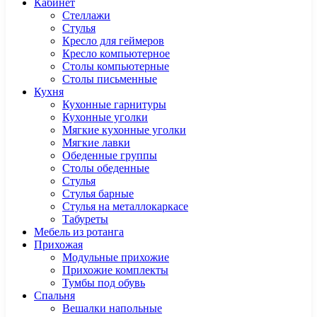
Кабинет
Cтеллажи
Cтулья
Кресло для геймеров
Кресло компьютерное
Столы компьютерные
Столы письменные
Кухня
Кухонные гарнитуры
Кухонные уголки
Мягкие кухонные уголки
Мягкие лавки
Обеденные группы
Столы обеденные
Стулья
Стулья барные
Стулья на металлокаркасе
Табуреты
Мебель из ротанга
Прихожая
Модульные прихожие
Прихожие комплекты
Тумбы под обувь
Спальня
Вешалки напольные