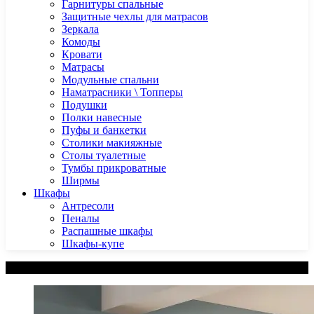
Гарнитуры спальные
Защитные чехлы для матрасов
Зеркала
Комоды
Кровати
Матрасы
Модульные спальни
Наматрасники \ Топперы
Подушки
Полки навесные
Пуфы и банкетки
Столики макияжные
Столы туалетные
Тумбы прикроватные
Ширмы
Шкафы
Антресоли
Пеналы
Распашные шкафы
Шкафы-купе
Категории