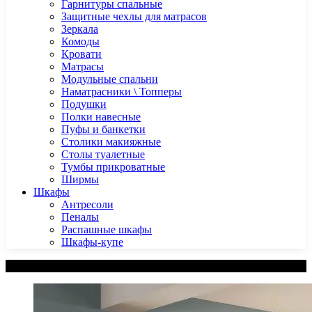
Гарнитуры спальные
Защитные чехлы для матрасов
Зеркала
Комоды
Кровати
Матрасы
Модульные спальни
Наматрасники \ Топперы
Подушки
Полки навесные
Пуфы и банкетки
Столики макияжные
Столы туалетные
Тумбы прикроватные
Ширмы
Шкафы
Антресоли
Пеналы
Распашные шкафы
Шкафы-купе
Категории