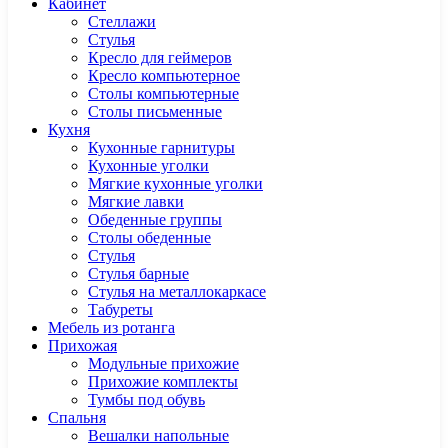
Кабинет
Cтеллажи
Cтулья
Кресло для геймеров
Кресло компьютерное
Столы компьютерные
Столы письменные
Кухня
Кухонные гарнитуры
Кухонные уголки
Мягкие кухонные уголки
Мягкие лавки
Обеденные группы
Столы обеденные
Стулья
Стулья барные
Стулья на металлокаркасе
Табуреты
Мебель из ротанга
Прихожая
Модульные прихожие
Прихожие комплекты
Тумбы под обувь
Спальня
Вешалки напольные