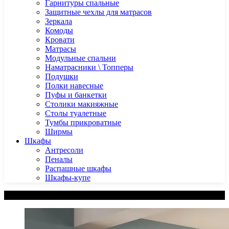
Гарнитуры спальные
Защитные чехлы для матрасов
Зеркала
Комоды
Кровати
Матрасы
Модульные спальни
Наматрасники \ Топперы
Подушки
Полки навесные
Пуфы и банкетки
Столики макияжные
Столы туалетные
Тумбы прикроватные
Ширмы
Шкафы
Антресоли
Пеналы
Распашные шкафы
Шкафы-купе
Категории