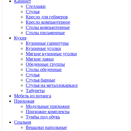
Кабинет
Cтеллажи
Cтулья
Кресло для геймеров
Кресло компьютерное
Столы компьютерные
Столы письменные
Кухня
Кухонные гарнитуры
Кухонные уголки
Мягкие кухонные уголки
Мягкие лавки
Обеденные группы
Столы обеденные
Стулья
Стулья барные
Стулья на металлокаркасе
Табуреты
Мебель из ротанга
Прихожая
Модульные прихожие
Прихожие комплекты
Тумбы под обувь
Спальня
Вешалки напольные