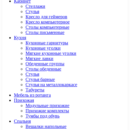
Кабинет
Cтеллажи
Cтулья
Кресло для геймеров
Кресло компьютерное
Столы компьютерные
Столы письменные
Кухня
Кухонные гарнитуры
Кухонные уголки
Мягкие кухонные уголки
Мягкие лавки
Обеденные группы
Столы обеденные
Стулья
Стулья барные
Стулья на металлокаркасе
Табуреты
Мебель из ротанга
Прихожая
Модульные прихожие
Прихожие комплекты
Тумбы под обувь
Спальня
Вешалки напольные