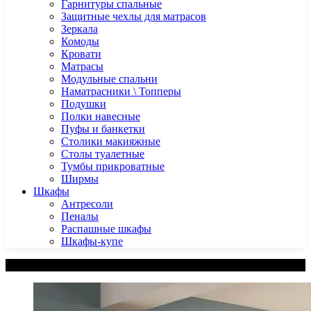
Гарнитуры спальные
Защитные чехлы для матрасов
Зеркала
Комоды
Кровати
Матрасы
Модульные спальни
Наматрасники \ Топперы
Подушки
Полки навесные
Пуфы и банкетки
Столики макияжные
Столы туалетные
Тумбы прикроватные
Ширмы
Шкафы
Антресоли
Пеналы
Распашные шкафы
Шкафы-купе
Категории