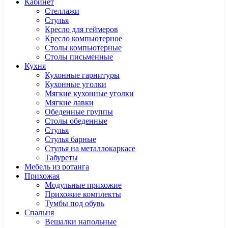
Кабинет
Cтеллажи
Cтулья
Кресло для геймеров
Кресло компьютерное
Столы компьютерные
Столы письменные
Кухня
Кухонные гарнитуры
Кухонные уголки
Мягкие кухонные уголки
Мягкие лавки
Обеденные группы
Столы обеденные
Стулья
Стулья барные
Стулья на металлокаркасе
Табуреты
Мебель из ротанга
Прихожая
Модульные прихожие
Прихожие комплекты
Тумбы под обувь
Спальня
Вешалки напольные