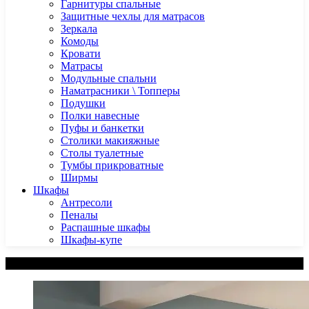
Гарнитуры спальные
Защитные чехлы для матрасов
Зеркала
Комоды
Кровати
Матрасы
Модульные спальни
Наматрасники \ Топперы
Подушки
Полки навесные
Пуфы и банкетки
Столики макияжные
Столы туалетные
Тумбы прикроватные
Ширмы
Шкафы
Антресоли
Пеналы
Распашные шкафы
Шкафы-купе
Категории