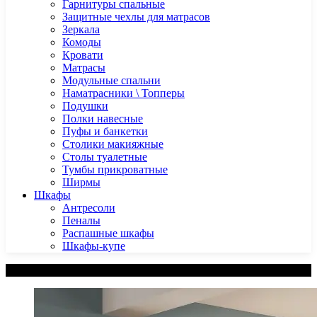
Гарнитуры спальные
Защитные чехлы для матрасов
Зеркала
Комоды
Кровати
Матрасы
Модульные спальни
Наматрасники \ Топперы
Подушки
Полки навесные
Пуфы и банкетки
Столики макияжные
Столы туалетные
Тумбы прикроватные
Ширмы
Шкафы
Антресоли
Пеналы
Распашные шкафы
Шкафы-купе
Категории