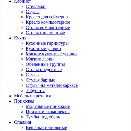
Кабинет
Cтеллажи
Cтулья
Кресло для геймеров
Кресло компьютерное
Столы компьютерные
Столы письменные
Кухня
Кухонные гарнитуры
Кухонные уголки
Мягкие кухонные уголки
Мягкие лавки
Обеденные группы
Столы обеденные
Стулья
Стулья барные
Стулья на металлокаркасе
Табуреты
Мебель из ротанга
Прихожая
Модульные прихожие
Прихожие комплекты
Тумбы под обувь
Спальня
Вешалки напольные