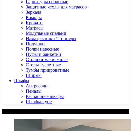
Гарнитуры спальные
Защитные чехлы для матрасов
Зеркала
Комоды
Кровати
Матрасы
Модульные спальни
Наматрасники \ Топперы
Подушки
Полки навесные
Пуфы и банкетки
Столики макияжные
Столы туалетные
Тумбы прикроватные
Ширмы
Шкафы
Антресоли
Пеналы
Распашные шкафы
Шкафы-купе
Категории