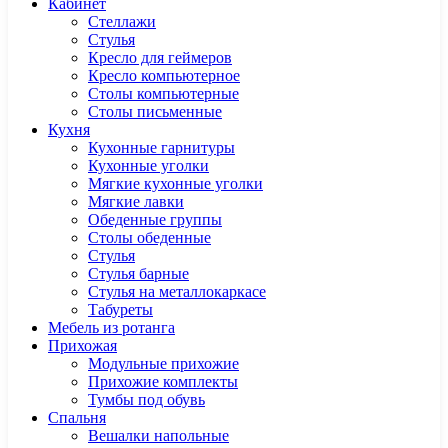
Кабинет
Cтеллажи
Cтулья
Кресло для геймеров
Кресло компьютерное
Столы компьютерные
Столы письменные
Кухня
Кухонные гарнитуры
Кухонные уголки
Мягкие кухонные уголки
Мягкие лавки
Обеденные группы
Столы обеденные
Стулья
Стулья барные
Стулья на металлокаркасе
Табуреты
Мебель из ротанга
Прихожая
Модульные прихожие
Прихожие комплекты
Тумбы под обувь
Спальня
Вешалки напольные