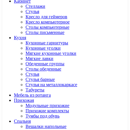
Кабинет
Cтеллажи
Cтулья
Кресло для геймеров
Кресло компьютерное
Столы компьютерные
Столы письменные
Кухня
Кухонные гарнитуры
Кухонные уголки
Мягкие кухонные уголки
Мягкие лавки
Обеденные группы
Столы обеденные
Стулья
Стулья барные
Стулья на металлокаркасе
Табуреты
Мебель из ротанга
Прихожая
Модульные прихожие
Прихожие комплекты
Тумбы под обувь
Спальня
Вешалки напольные