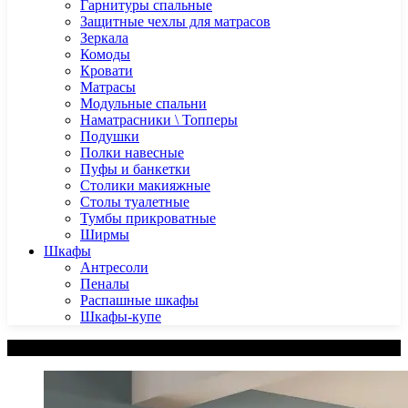
Гарнитуры спальные
Защитные чехлы для матрасов
Зеркала
Комоды
Кровати
Матрасы
Модульные спальни
Наматрасники \ Топперы
Подушки
Полки навесные
Пуфы и банкетки
Столики макияжные
Столы туалетные
Тумбы прикроватные
Ширмы
Шкафы
Антресоли
Пеналы
Распашные шкафы
Шкафы-купе
Категории