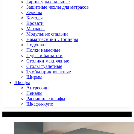
Гарнитуры спальные
Защитные чехлы для матрасов
Зеркала
Комоды
Кровати
Матрасы
Модульные спальни
Наматрасники \ Топперы
Подушки
Полки навесные
Пуфы и банкетки
Столики макияжные
Столы туалетные
Тумбы прикроватные
Ширмы
Шкафы
Антресоли
Пеналы
Распашные шкафы
Шкафы-купе
Категории