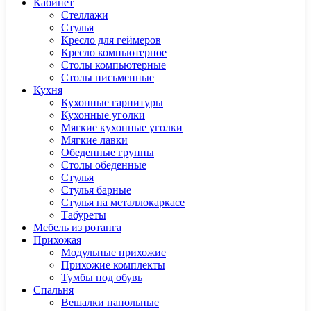
Кабинет
Cтеллажи
Cтулья
Кресло для геймеров
Кресло компьютерное
Столы компьютерные
Столы письменные
Кухня
Кухонные гарнитуры
Кухонные уголки
Мягкие кухонные уголки
Мягкие лавки
Обеденные группы
Столы обеденные
Стулья
Стулья барные
Стулья на металлокаркасе
Табуреты
Мебель из ротанга
Прихожая
Модульные прихожие
Прихожие комплекты
Тумбы под обувь
Спальня
Вешалки напольные