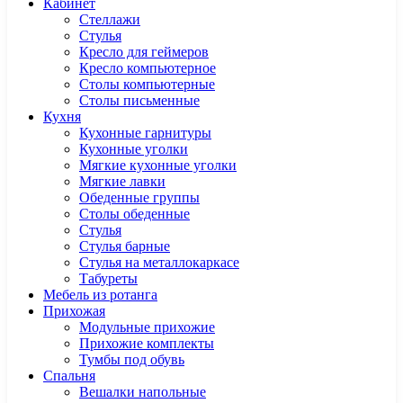
Кабинет
Cтеллажи
Cтулья
Кресло для геймеров
Кресло компьютерное
Столы компьютерные
Столы письменные
Кухня
Кухонные гарнитуры
Кухонные уголки
Мягкие кухонные уголки
Мягкие лавки
Обеденные группы
Столы обеденные
Стулья
Стулья барные
Стулья на металлокаркасе
Табуреты
Мебель из ротанга
Прихожая
Модульные прихожие
Прихожие комплекты
Тумбы под обувь
Спальня
Вешалки напольные