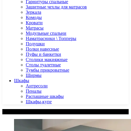
Гарнитуры спальные
Защитные чехлы для матрасов
Зеркала
Комоды
Кровати
Матрасы
Модульные спальни
Наматрасники \ Топперы
Подушки
Полки навесные
Пуфы и банкетки
Столики макияжные
Столы туалетные
Тумбы прикроватные
Ширмы
Шкафы
Антресоли
Пеналы
Распашные шкафы
Шкафы-купе
Категории