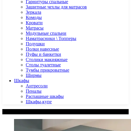
Гарнитуры спальные
Защитные чехлы для матрасов
Зеркала
Комоды
Кровати
Матрасы
Модульные спальни
Наматрасники \ Топперы
Подушки
Полки навесные
Пуфы и банкетки
Столики макияжные
Столы туалетные
Тумбы прикроватные
Ширмы
Шкафы
Антресоли
Пеналы
Распашные шкафы
Шкафы-купе
Категории