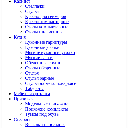
Кабинет
Cтеллажи
Cтулья
Кресло для геймеров
Кресло компьютерное
Столы компьютерные
Столы письменные
Кухня
Кухонные гарнитуры
Кухонные уголки
Мягкие кухонные уголки
Мягкие лавки
Обеденные группы
Столы обеденные
Стулья
Стулья барные
Стулья на металлокаркасе
Табуреты
Мебель из ротанга
Прихожая
Модульные прихожие
Прихожие комплекты
Тумбы под обувь
Спальня
Вешалки напольные