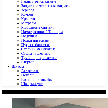
Гарнитуры спальные
Защитные чехлы для матрасов
Зеркала
Комоды
Кровати
Матрасы
Модульные спальни
Наматрасники \ Топперы
Подушки
Полки навесные
Пуфы и банкетки
Столики макияжные
Столы туалетные
Тумбы прикроватные
Ширмы
Шкафы
Антресоли
Пеналы
Распашные шкафы
Шкафы-купе
Категории