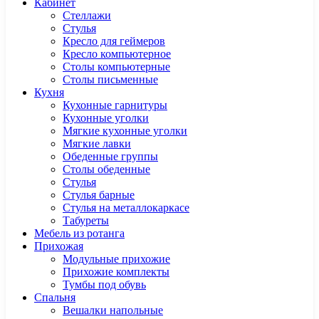
Кабинет
Cтеллажи
Cтулья
Кресло для геймеров
Кресло компьютерное
Столы компьютерные
Столы письменные
Кухня
Кухонные гарнитуры
Кухонные уголки
Мягкие кухонные уголки
Мягкие лавки
Обеденные группы
Столы обеденные
Стулья
Стулья барные
Стулья на металлокаркасе
Табуреты
Мебель из ротанга
Прихожая
Модульные прихожие
Прихожие комплекты
Тумбы под обувь
Спальня
Вешалки напольные