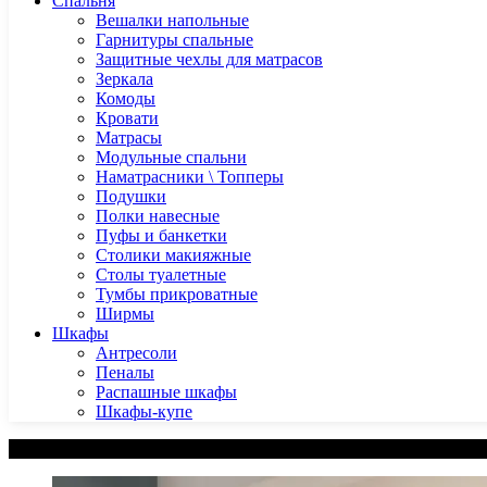
Спальня
Вешалки напольные
Гарнитуры спальные
Защитные чехлы для матрасов
Зеркала
Комоды
Кровати
Матрасы
Модульные спальни
Наматрасники \ Топперы
Подушки
Полки навесные
Пуфы и банкетки
Столики макияжные
Столы туалетные
Тумбы прикроватные
Ширмы
Шкафы
Антресоли
Пеналы
Распашные шкафы
Шкафы-купе
Категории