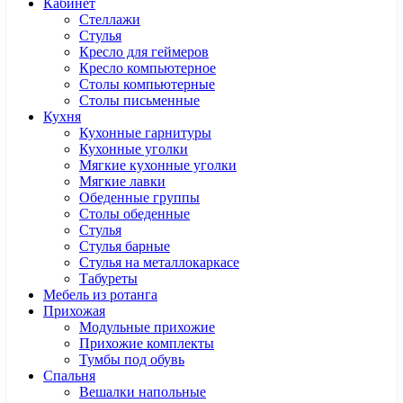
Кабинет
Cтеллажи
Cтулья
Кресло для геймеров
Кресло компьютерное
Столы компьютерные
Столы письменные
Кухня
Кухонные гарнитуры
Кухонные уголки
Мягкие кухонные уголки
Мягкие лавки
Обеденные группы
Столы обеденные
Стулья
Стулья барные
Стулья на металлокаркасе
Табуреты
Мебель из ротанга
Прихожая
Модульные прихожие
Прихожие комплекты
Тумбы под обувь
Спальня
Вешалки напольные