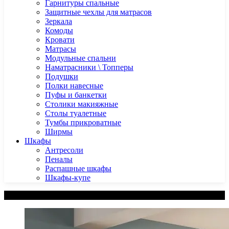
Гарнитуры спальные
Защитные чехлы для матрасов
Зеркала
Комоды
Кровати
Матрасы
Модульные спальни
Наматрасники \ Топперы
Подушки
Полки навесные
Пуфы и банкетки
Столики макияжные
Столы туалетные
Тумбы прикроватные
Ширмы
Шкафы
Антресоли
Пеналы
Распашные шкафы
Шкафы-купе
Категории