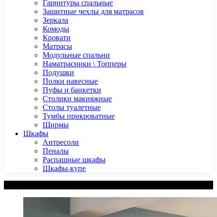
Гарнитуры спальные
Защитные чехлы для матрасов
Зеркала
Комоды
Кровати
Матрасы
Модульные спальни
Наматрасники \ Топперы
Подушки
Полки навесные
Пуфы и банкетки
Столики макияжные
Столы туалетные
Тумбы прикроватные
Ширмы
Шкафы
Антресоли
Пеналы
Распашные шкафы
Шкафы-купе
Категории