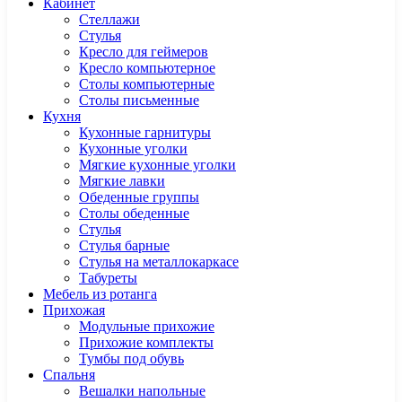
Кабинет
Cтеллажи
Cтулья
Кресло для геймеров
Кресло компьютерное
Столы компьютерные
Столы письменные
Кухня
Кухонные гарнитуры
Кухонные уголки
Мягкие кухонные уголки
Мягкие лавки
Обеденные группы
Столы обеденные
Стулья
Стулья барные
Стулья на металлокаркасе
Табуреты
Мебель из ротанга
Прихожая
Модульные прихожие
Прихожие комплекты
Тумбы под обувь
Спальня
Вешалки напольные