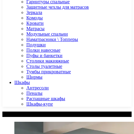
Гарнитуры спальные
Защитные чехлы для матрасов
Зеркала
Комоды
Кровати
Матрасы
Модульные спальни
Наматрасники \ Топперы
Подушки
Полки навесные
Пуфы и банкетки
Столики макияжные
Столы туалетные
Тумбы прикроватные
Ширмы
Шкафы
Антресоли
Пеналы
Распашные шкафы
Шкафы-купе
Категории