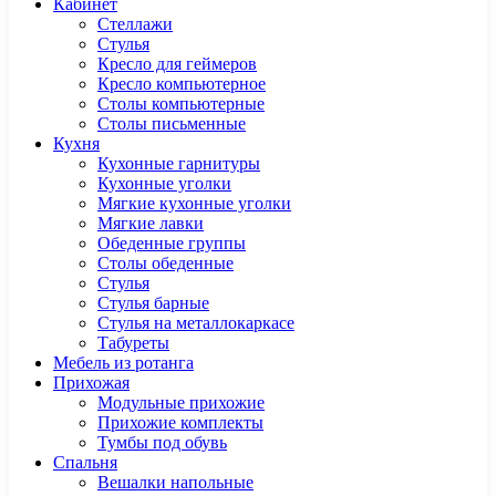
Кабинет
Cтеллажи
Cтулья
Кресло для геймеров
Кресло компьютерное
Столы компьютерные
Столы письменные
Кухня
Кухонные гарнитуры
Кухонные уголки
Мягкие кухонные уголки
Мягкие лавки
Обеденные группы
Столы обеденные
Стулья
Стулья барные
Стулья на металлокаркасе
Табуреты
Мебель из ротанга
Прихожая
Модульные прихожие
Прихожие комплекты
Тумбы под обувь
Спальня
Вешалки напольные