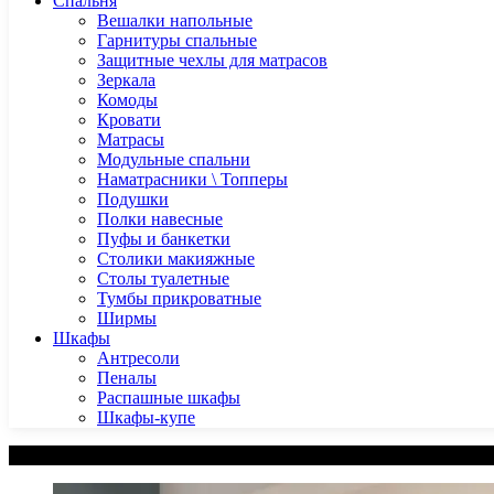
Спальня
Вешалки напольные
Гарнитуры спальные
Защитные чехлы для матрасов
Зеркала
Комоды
Кровати
Матрасы
Модульные спальни
Наматрасники \ Топперы
Подушки
Полки навесные
Пуфы и банкетки
Столики макияжные
Столы туалетные
Тумбы прикроватные
Ширмы
Шкафы
Антресоли
Пеналы
Распашные шкафы
Шкафы-купе
Категории