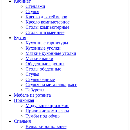
Кабинет
Cтеллажи
Cтулья
Кресло для геймеров
Кресло компьютерное
Столы компьютерные
Столы письменные
Кухня
Кухонные гарнитуры
Кухонные уголки
Мягкие кухонные уголки
Мягкие лавки
Обеденные группы
Столы обеденные
Стулья
Стулья барные
Стулья на металлокаркасе
Табуреты
Мебель из ротанга
Прихожая
Модульные прихожие
Прихожие комплекты
Тумбы под обувь
Спальня
Вешалки напольные