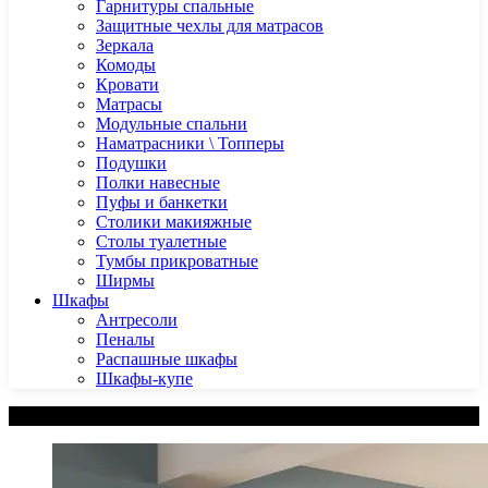
Гарнитуры спальные
Защитные чехлы для матрасов
Зеркала
Комоды
Кровати
Матрасы
Модульные спальни
Наматрасники \ Топперы
Подушки
Полки навесные
Пуфы и банкетки
Столики макияжные
Столы туалетные
Тумбы прикроватные
Ширмы
Шкафы
Антресоли
Пеналы
Распашные шкафы
Шкафы-купе
Категории