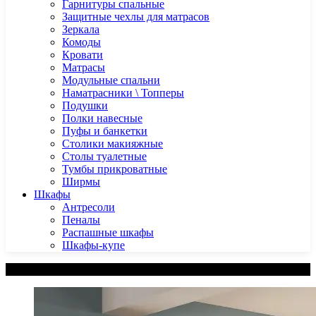
Гарнитуры спальные
Защитные чехлы для матрасов
Зеркала
Комоды
Кровати
Матрасы
Модульные спальни
Наматрасники \ Топперы
Подушки
Полки навесные
Пуфы и банкетки
Столики макияжные
Столы туалетные
Тумбы прикроватные
Ширмы
Шкафы
Антресоли
Пеналы
Распашные шкафы
Шкафы-купе
Категории