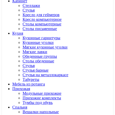
Кабинет
Cтеллажи
Cтулья
Кресло для геймеров
Кресло компьютерное
Столы компьютерные
Столы письменные
Кухня
Кухонные гарнитуры
Кухонные уголки
Мягкие кухонные уголки
Мягкие лавки
Обеденные группы
Столы обеденные
Стулья
Стулья барные
Стулья на металлокаркасе
Табуреты
Мебель из ротанга
Прихожая
Модульные прихожие
Прихожие комплекты
Тумбы под обувь
Спальня
Вешалки напольные