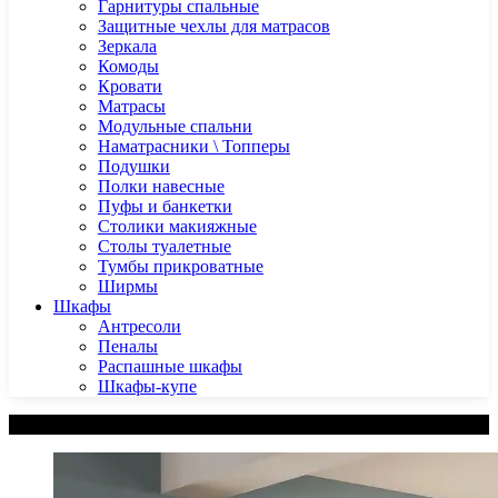
Гарнитуры спальные
Защитные чехлы для матрасов
Зеркала
Комоды
Кровати
Матрасы
Модульные спальни
Наматрасники \ Топперы
Подушки
Полки навесные
Пуфы и банкетки
Столики макияжные
Столы туалетные
Тумбы прикроватные
Ширмы
Шкафы
Антресоли
Пеналы
Распашные шкафы
Шкафы-купе
Категории