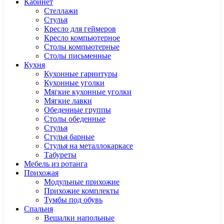
Кабинет
Cтеллажи
Cтулья
Кресло для геймеров
Кресло компьютерное
Столы компьютерные
Столы письменные
Кухня
Кухонные гарнитуры
Кухонные уголки
Мягкие кухонные уголки
Мягкие лавки
Обеденные группы
Столы обеденные
Стулья
Стулья барные
Стулья на металлокаркасе
Табуреты
Мебель из ротанга
Прихожая
Модульные прихожие
Прихожие комплекты
Тумбы под обувь
Спальня
Вешалки напольные