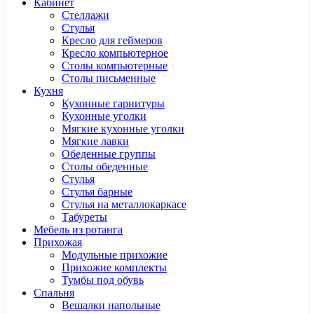
Кабинет
Cтеллажи
Cтулья
Кресло для геймеров
Кресло компьютерное
Столы компьютерные
Столы письменные
Кухня
Кухонные гарнитуры
Кухонные уголки
Мягкие кухонные уголки
Мягкие лавки
Обеденные группы
Столы обеденные
Стулья
Стулья барные
Стулья на металлокаркасе
Табуреты
Мебель из ротанга
Прихожая
Модульные прихожие
Прихожие комплекты
Тумбы под обувь
Спальня
Вешалки напольные