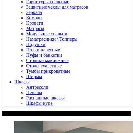
Гарнитуры спальные
Защитные чехлы для матрасов
Зеркала
Комоды
Кровати
Матрасы
Модульные спальни
Наматрасники \ Топперы
Подушки
Полки навесные
Пуфы и банкетки
Столики макияжные
Столы туалетные
Тумбы прикроватные
Ширмы
Шкафы
Антресоли
Пеналы
Распашные шкафы
Шкафы-купе
Категории