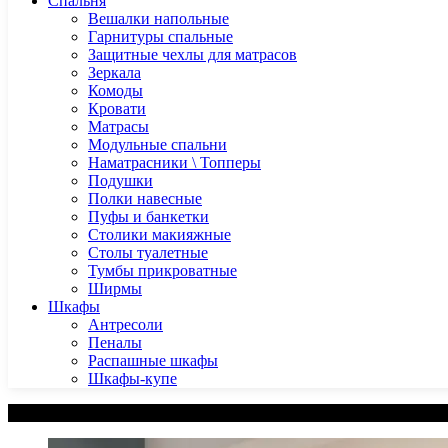
Спальня
Вешалки напольные
Гарнитуры спальные
Защитные чехлы для матрасов
Зеркала
Комоды
Кровати
Матрасы
Модульные спальни
Наматрасники \ Топперы
Подушки
Полки навесные
Пуфы и банкетки
Столики макияжные
Столы туалетные
Тумбы прикроватные
Ширмы
Шкафы
Антресоли
Пеналы
Распашные шкафы
Шкафы-купе
Категории