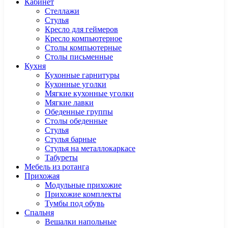
Кабинет
Cтеллажи
Cтулья
Кресло для геймеров
Кресло компьютерное
Столы компьютерные
Столы письменные
Кухня
Кухонные гарнитуры
Кухонные уголки
Мягкие кухонные уголки
Мягкие лавки
Обеденные группы
Столы обеденные
Стулья
Стулья барные
Стулья на металлокаркасе
Табуреты
Мебель из ротанга
Прихожая
Модульные прихожие
Прихожие комплекты
Тумбы под обувь
Спальня
Вешалки напольные