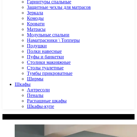
Гарнитуры спальные
Защитные чехлы для матрасов
Зеркала
Комоды
Кровати
Матрасы
Модульные спальни
Наматрасники \ Топперы
Подушки
Полки навесные
Пуфы и банкетки
Столики макияжные
Столы туалетные
Тумбы прикроватные
Ширмы
Шкафы
Антресоли
Пеналы
Распашные шкафы
Шкафы-купе
Категории