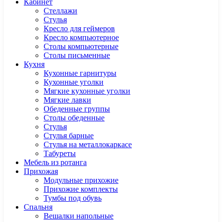
Кабинет
Cтеллажи
Cтулья
Кресло для геймеров
Кресло компьютерное
Столы компьютерные
Столы письменные
Кухня
Кухонные гарнитуры
Кухонные уголки
Мягкие кухонные уголки
Мягкие лавки
Обеденные группы
Столы обеденные
Стулья
Стулья барные
Стулья на металлокаркасе
Табуреты
Мебель из ротанга
Прихожая
Модульные прихожие
Прихожие комплекты
Тумбы под обувь
Спальня
Вешалки напольные