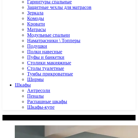
Гарнитуры спальные
Защитные чехлы для матрасов
Зеркала
Комоды
Кровати
Матрасы
Модульные спальни
Наматрасники \ Топперы
Подушки
Полки навесные
Пуфы и банкетки
Столики макияжные
Столы туалетные
Тумбы прикроватные
Ширмы
Шкафы
Антресоли
Пеналы
Распашные шкафы
Шкафы-купе
Категории